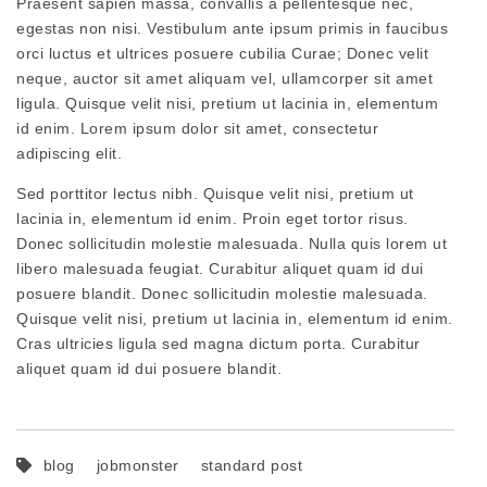
Praesent sapien massa, convallis a pellentesque nec,
egestas non nisi. Vestibulum ante ipsum primis in faucibus
orci luctus et ultrices posuere cubilia Curae; Donec velit
neque, auctor sit amet aliquam vel, ullamcorper sit amet
ligula. Quisque velit nisi, pretium ut lacinia in, elementum
id enim. Lorem ipsum dolor sit amet, consectetur
adipiscing elit.
Sed porttitor lectus nibh. Quisque velit nisi, pretium ut
lacinia in, elementum id enim. Proin eget tortor risus.
Donec sollicitudin molestie malesuada. Nulla quis lorem ut
libero malesuada feugiat. Curabitur aliquet quam id dui
posuere blandit. Donec sollicitudin molestie malesuada.
Quisque velit nisi, pretium ut lacinia in, elementum id enim.
Cras ultricies ligula sed magna dictum porta. Curabitur
aliquet quam id dui posuere blandit.
blog
jobmonster
standard post