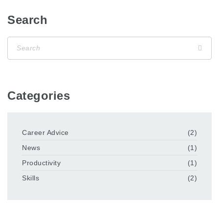
Search
Categories
Career Advice
(2)
News
(1)
Productivity
(1)
Skills
(2)