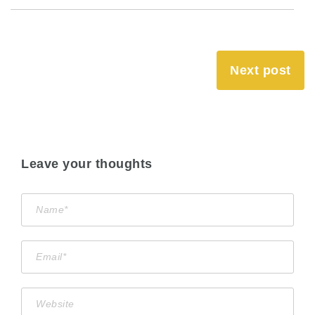
Next post
Leave your thoughts