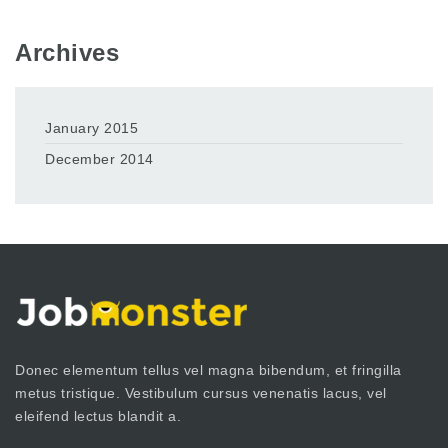
Archives
January 2015
December 2014
Donec elementum tellus vel magna bibendum, et fringilla
metus tristique. Vestibulum cursus venenatis lacus, vel
eleifend lectus blandit a.