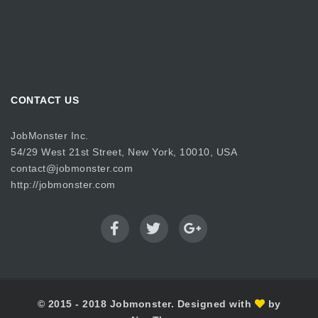
CONTACT US
JobMonster Inc.
54/29 West 21st Street, New York, 10010, USA
contact@jobmonster.com
http://jobmonster.com
© 2015 - 2018 Jobmonster. Designed with
by